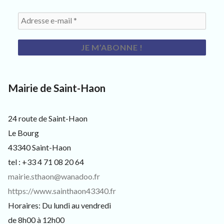
s
i
t
e
u
r
s
e
t
Mairie de Saint-Haon
c
u
r
i
24 route de Saint-Haon
e
Le Bourg
u
x
43340 Saint-Haon
tel : +33 4 71 08 20 64
mairie.sthaon@wanadoo.fr
https://www.sainthaon43340.fr
Horaires: Du lundi au vendredi
de 8h00 à 12h00