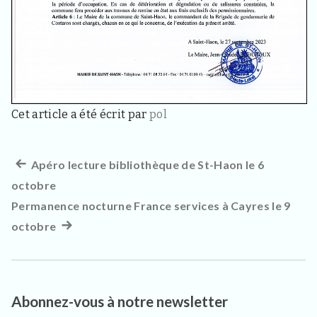
3
3
4
0
,
p
o
u
r
Cet article a été écrit par
pol
l
e
s
h
Article
Apéro lecture bibliothèque de St-Haon le 6
Navigation
a
octobre
précédent :
b
de
i
Permanence nocturne France services à Cayres le 9
t
l’article
octobre
Article
a
n
suivant
t
:
s
,
v
Abonnez-vous à notre newsletter
i